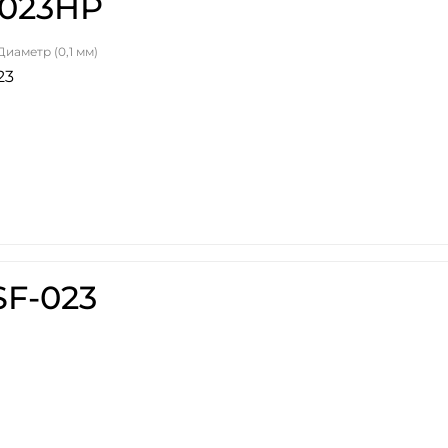
.023HP
Диаметр (0,1 мм)
23
SF-023