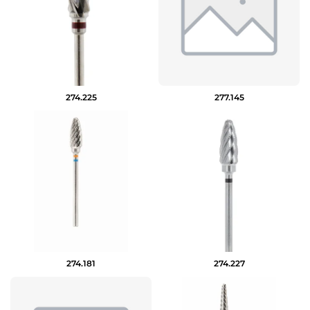
274.225
277.145
274.181
274.227