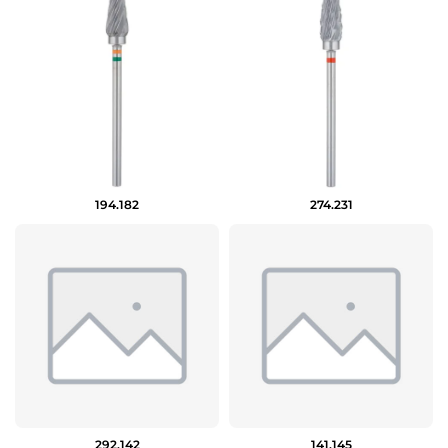
194.182
274.231
292.142
141.145