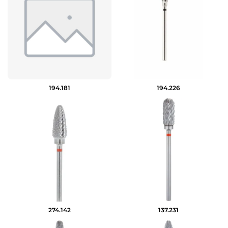
194.181
194.226
274.142
137.231