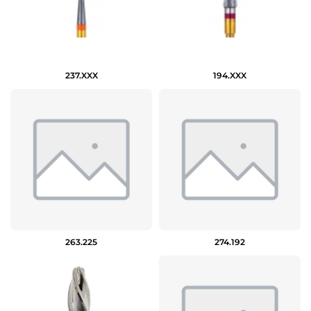
237.XXX
194.XXX
263.225
274.192