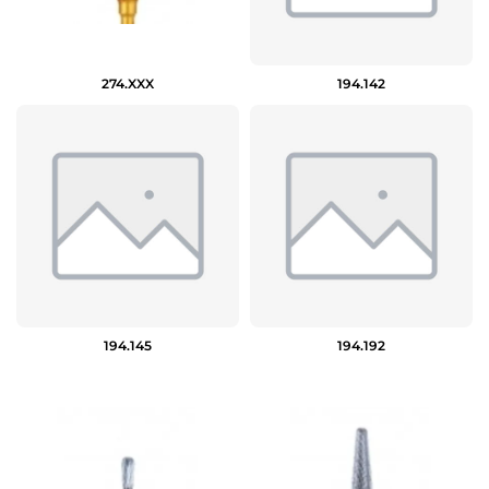
274.XXX
194.142
194.145
194.192