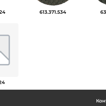
524
613.371.534
63
524
Кон