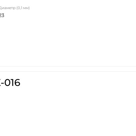
Диаметр (0,1 мм)
23
-016