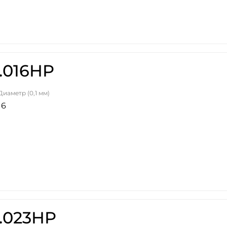
.016HP
Диаметр (0,1 мм)
16
.023HP