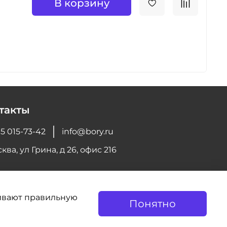
В корзину
такты
5 015-73-42
info@bory.ru
ква, ул Грина, д 26, офис 216
чивают правильную
Понятно