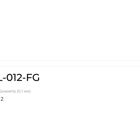
-012-FG
Диаметр (0,1 мм)
12