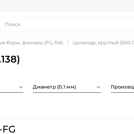
е боры, финиры (FG, RA)
Цилиндр, круглый (500.1
138)
Диаметр (0,1 мм)
Произво
-FG