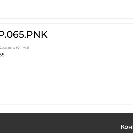
HP.065.PNK
Диаметр (0,1 мм)
65
Кон