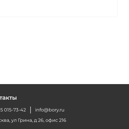
такты
5 015-73-42
info@bory.ru
ква, ул Грина, д 26, офис 216