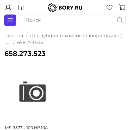
Главная
Для зубных техников (лаборатория)
...
658.273.523
658.273.523
MS-9573U.100.HP.104