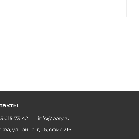
такты
5 015-73-42
info@bory.ru
ква, ул Грина, д 26, офис 216