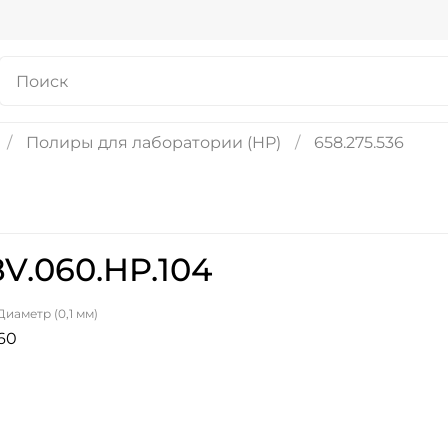
Полиры для лаборатории (HP)
658.275.536
V.060.HP.104
Диаметр (0,1 мм)
60