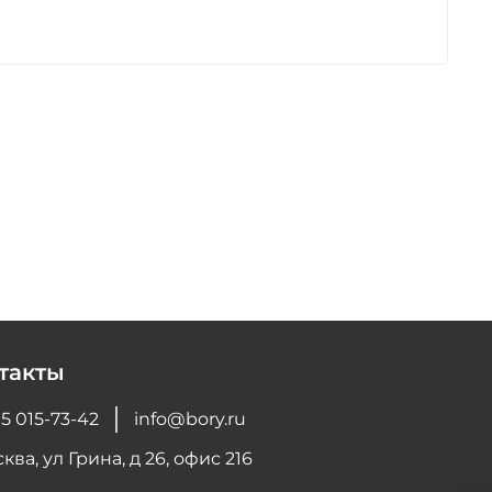
такты
5 015-73-42
info@bory.ru
ква, ул Грина, д 26, офис 216