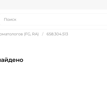
оматологов (FG, RA)
658.304.513
найдено