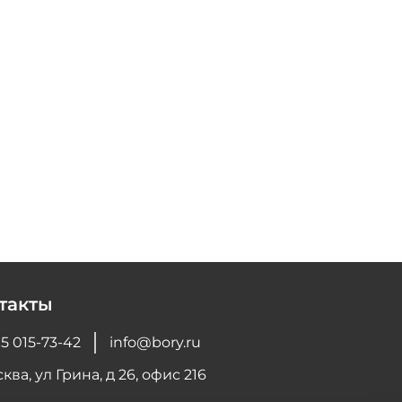
такты
5 015-73-42
info@bory.ru
ква, ул Грина, д 26, офис 216