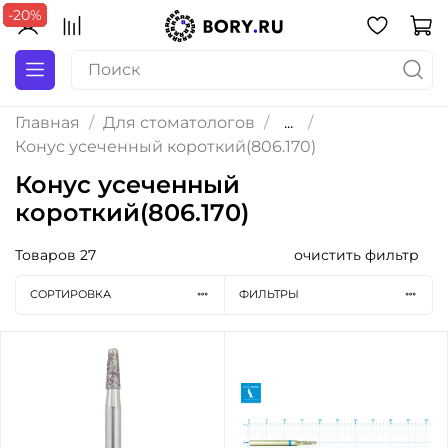
-20%
-20%
-20%
-20%
-20%
-20%
-20%
-20%
Главная
Для стоматологов
...
Конус усеченный короткий(806.170)
Конус усеченный
короткий(806.170)
Товаров
27
очистить фильтр
СОРТИРОВКА
ФИЛЬТРЫ