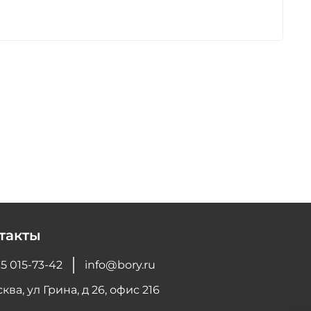
такты
5 015-73-42
info@bory.ru
ква, ул Грина, д 26, офис 216