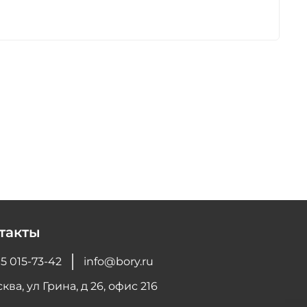
такты
5 015-73-42
info@bory.ru
ква, ул Грина, д 26, офис 216