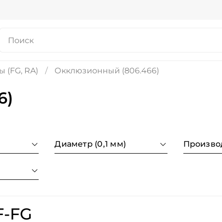
 (FG, RA)
Окклюзионный (806.466)
6)
Диаметр (0,1 мм)
Произво
F-FG