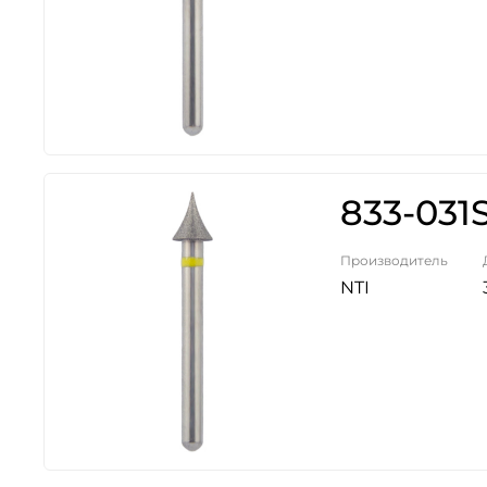
833-031
Производитель
NTI