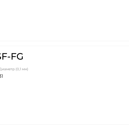
SF-FG
Диаметр (0,1 мм)
31