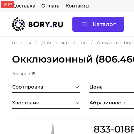
-20%
-20%
-20%
-20%
-20%
-20%
Доставка
Оплата
Контакты
Каталог
Главная
Для стоматологов
Алмазные боры
Окклюзионный (806.46
Товаров
19
Сортировка
Цена
Хвостовик
Абразивность
833-018