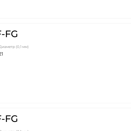
F-FG
Диаметр (0,1 мм)
21
F-FG