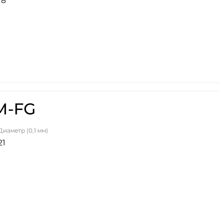
18
M-FG
Диаметр (0,1 мм)
21