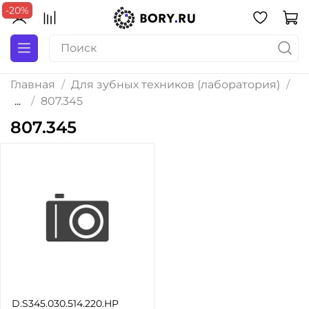
-20%
Главная
Для зубных техников (лаборатория)
...
807.345
807.345
D.S345.030.514.220.HP