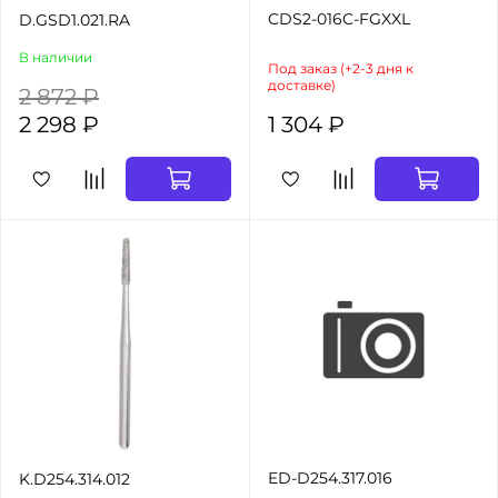
CDS2-016C-FGXXL
D.GSD1.021.RA
В наличии
Под заказ (+2-3 дня к
доставке)
2 872 ₽
2 298 ₽
1 304 ₽
ED-D254.317.016
K.D254.314.012