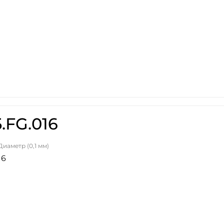
.FG.016
Диаметр (0,1 мм)
16