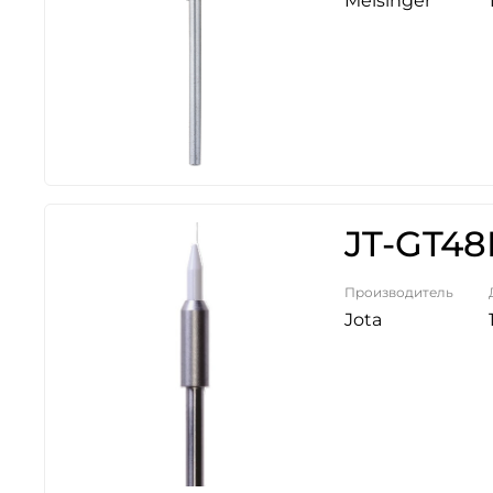
Meisinger
JT-GT48
Производитель
Jota