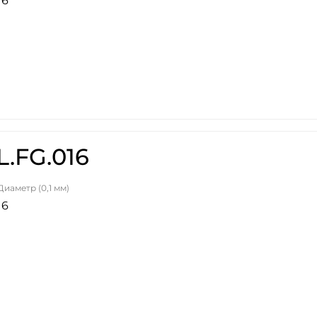
16
L.FG.016
Диаметр (0,1 мм)
16