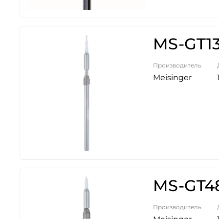
MS-GT13
Производитель
Meisinger
MS-GT48
Производитель