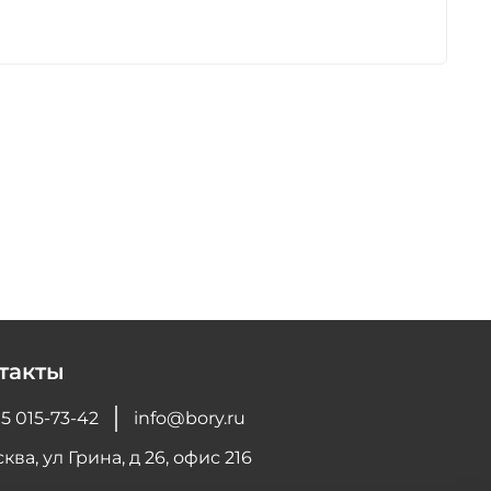
такты
5 015-73-42
info@bory.ru
ква, ул Грина, д 26, офис 216