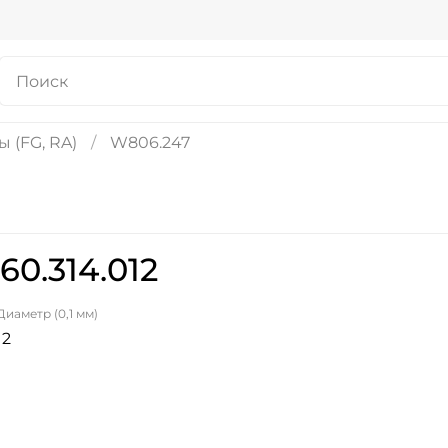
 (FG, RA)
W806.247
0.314.012
Диаметр (0,1 мм)
12