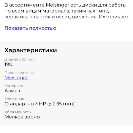
В ассортименте Meisinger есть диски для работы
по всем видам материала, таким как гипс,
керамика, пластик и оксид циркония. Их отличает
высококачественное покрытие из натурального
Показать полностью
алмаза, длительный срок службы и отсутствие
вибрации при работе. Благодаря своей тонко
конструкции диски можно также использовать
для предварительной резки и сепарации.
Характеристики
Диаметр (0,1 мм)
190
Производитель
Meisinger
Материал
Алмаз
Хвостовик
Стандартный HP (ø 2.35 mm)
Абразивность
Мелкое зерно