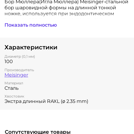
Бор Мюллера(Игла Мюллера) Meisinger-стальной
бор шаровидной формы на длинной тонкой
ножке, используется при эндодонтическом
лечении, для поиска устьев, раскрытия и
Показать полностью
расширения корневых каналов, удаления
пульпы.
Д
иаметр рабочей части -1,0 мм, длина шейки 18
Характеристики
мм. Общая длина-34 мм. Для углового/
механического наконечника.
Диаметр (0,1 мм)
100
Производитель
Meisinger
Материал
Сталь
Хвостовик
Экстра длинный RAXL (ø 2.35 mm)
Сопутствующие товары