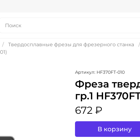
Твердосплавные фрезы для фрезерного станка
01)
Артикул: HF370FT-010
Фреза тверд
гр.1 HF370FT
672 ₽
В корзину