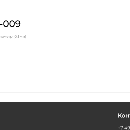
-009
иаметр (0,1 мм)
Кон
+7 49