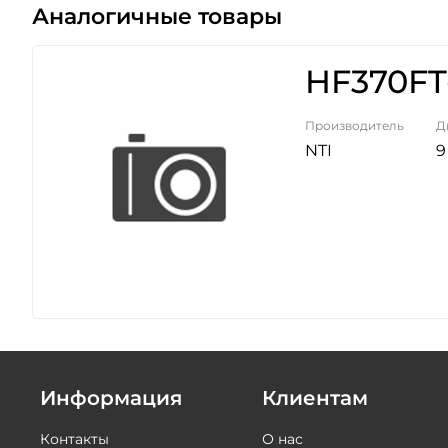
Аналогичные товары
HF370FT
Производитель
Д
NTI
9
Информация
Клиентам
Контакты
О нас