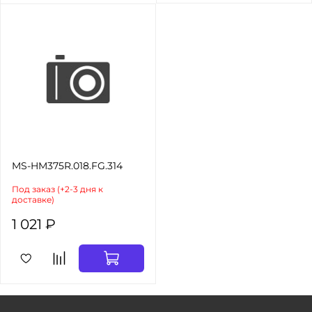
своих твердосплавных боров внес некоторые
коррективы. Присоединение рабочей части
происходит не в месте «шейки» бора, а
непосредственно под рабочей частью. Методом
соединения является спайка, а не склеивание,
как у большинства более дешевых аналогов. Этот
метод в 7 раз прочнее, что сводит возможность
поломки бора почти к нулю.
MS-HM375R.018.FG.314
Под заказ (+2-3 дня к
доставке)
1 021 ₽