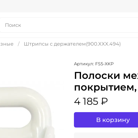
азные
Штрипсы с держателем(900.XXX.494)
Артикул: FS5-XKP
Полоски ме
покрытием, 
4 185 ₽
В корзину