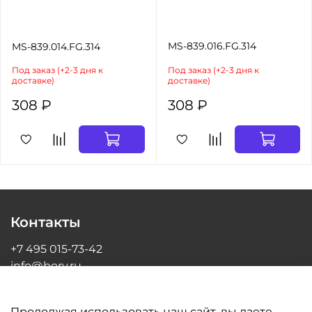
MS-839.016.FG.314
MS-839.014.FG.314
Под заказ (+2-3 дня к
Под заказ (+2-3 дня к
доставке)
доставке)
308 ₽
308 ₽
Контакты
+7 495 015-73-42
info@bory.ru
г Москва, ул Грина, д 26, офис 216
Продолжая использовать наш сайт, вы даете